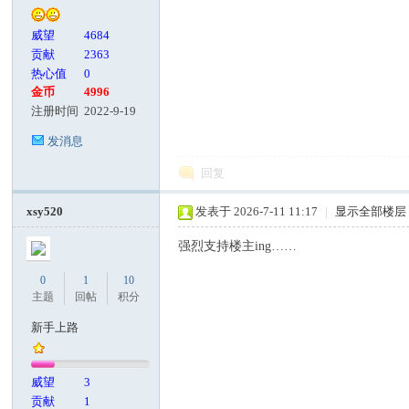
威望
4684
贡献
2363
热心值
0
金币
4996
注册时间
2022-9-19
发消息
回复
xsy520
发表于 2026-7-11 11:17
|
显示全部楼层
强烈支持楼主ing……
0
1
10
主题
回帖
积分
新手上路
威望
3
贡献
1