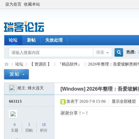
设为首页
收藏本站
论坛
新帖
失效处理
热搜:
搜索
搜
论坛
【 资源区 】
『精品软件』
2026年整理：吾爱坡解类精华软
楼主:
烽火连天
索
[Windows]
2026年整理：吾爱坡解
瑞
»
›
›
›
663113
发表于 2026-7-9 15:06
|
显示全部楼层
谢谢分享！~！
0
5
18
主题
回帖
积分