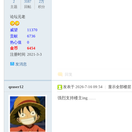
2
3187
2万
主题
回帖
积分
论坛元老
威望
11370
贡献
6736
热心值
0
金币
6454
注册时间
2021-3-3
发消息
回复
qzuser12
发表于 2026-7-16 09:54
|
显示全部楼层
强烈支持楼主ing……