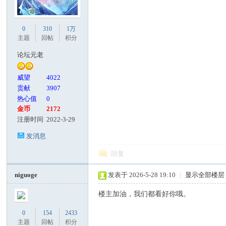
客
0
310
1万
主题
回帖
积分
论坛元老
威望
4022
贡献
3907
热心值
0
金币
2172
注册时间
2022-3-29
论
发消息
回复
niguoge
发表于 2026-5-28 19:10
|
显示全部楼层
楼主加油，我们都看好你哦。
0
154
2433
主题
回帖
积分
坛