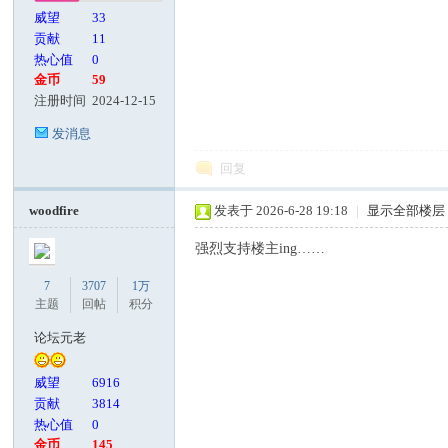
威望
33
贡献
11
热心值
0
金币
59
注册时间
2024-12-15
发消息
回复
woodfire
发表于 2026-6-28 19:18
|
显示全部楼层
强烈支持楼主ing……
7
3707
1万
主题
回帖
积分
论坛元老
威望
6916
贡献
3814
热心值
0
金币
145