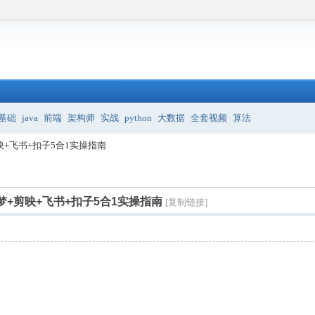
基础
java
前端
架构师
实战
python
大数据
全套视频
算法
映+飞书+扣子5合1实操指南
梦+剪映+飞书+扣子5合1实操指南
[复制链接]