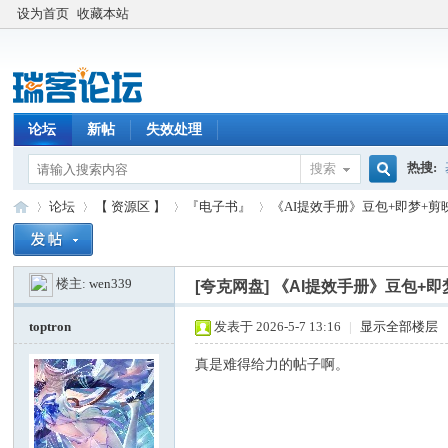
设为首页
收藏本站
论坛
新帖
失效处理
热搜:
搜索
搜
论坛
【 资源区 】
『电子书』
《AI提效手册》豆包+即梦+剪
楼主:
wen339
索
[夸克网盘]
《AI提效手册》豆包+即
瑞
»
›
›
›
toptron
发表于 2026-5-7 13:16
|
显示全部楼层
真是难得给力的帖子啊。