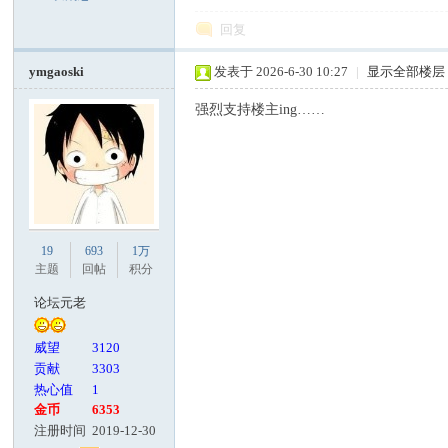
回复
ymgaoski
发表于 2026-6-30 10:27
|
显示全部楼层
强烈支持楼主ing……
19
693
1万
主题
回帖
积分
论坛元老
威望
3120
贡献
3303
热心值
1
金币
6353
注册时间
2019-12-30