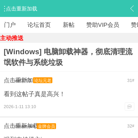
点击重新加载
›
【 资源区 】
›
『精品软件』
›
内容
门户
论坛首页
新帖
赞助VIP会员
赞
主动推送
[Windows] 电脑卸载神器，彻底清理流
氓软件与系统垃圾
点击重新加载
wxf3753
31
论坛元老
#
看到这帖子真是高兴！
2026-1-11 13:10
点击重新加载
dreamwell
32
金牌会员
#