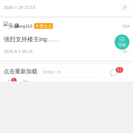
2026-7-28 22:53
luking163
51
年费会员
#
强烈支持楼主ing……
导航
2026-8-1 00:16
51
yoona99
52
高级会员
#
点击重新加载
我也说一句
1
强烈支持楼主ing……
2026-8-4 09:26
数据加载中，请稍后...
首页
|
登录
|
注册