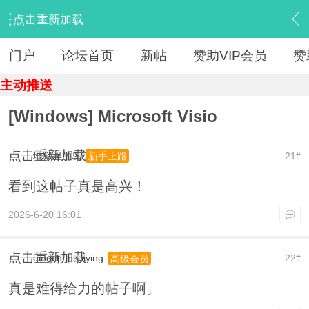
点击重新加载
›
【 资源区 】
›
『精品软件』
›
内容
门户
论坛首页
新帖
赞助VIP会员
赞
主动推送
[Windows] Microsoft Visio
点击重新加载
地狱里的鸟
21
新手上路
#
看到这帖子真是高兴！
2026-6-20 16:01
点击重新加载
qingchunsuiying
22
高级会员
#
真是难得给力的帖子啊。