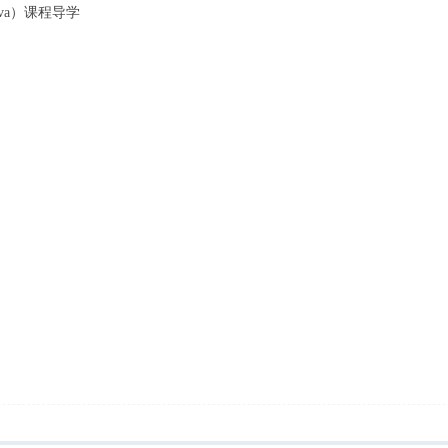
ava）课程导学