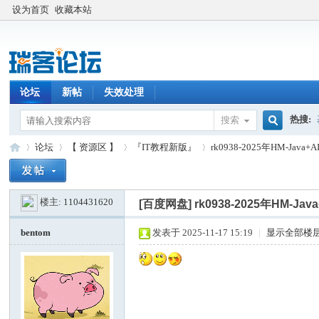
设为首页
收藏本站
论坛
新帖
失效处理
热搜:
搜索
搜
论坛
【 资源区 】
『IT教程新版』
rk0938-2025年HM-Jav
楼主:
1104431620
索
[百度网盘]
rk0938-2025年HM-J
瑞
»
›
›
›
bentom
发表于 2025-11-17 15:19
|
显示全部楼