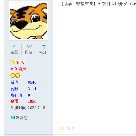
【必学，非常重要】AI智能应用开发（J
0
1846
1万
主题
回帖
积分
永久会员
威望
6546
贡献
3111
热心值
0
金币
1856
注册时间
2022-7-18
发消息
回复