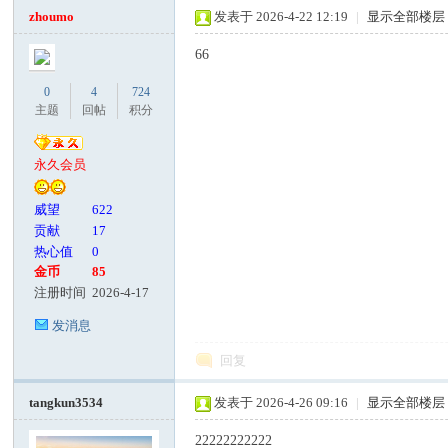
zhoumo
发表于 2026-4-22 12:19
|
显示全部楼层
66
0
4
724
主题
回帖
积分
永久会员
威望
622
贡献
17
热心值
0
金币
85
注册时间
2026-4-17
发消息
回复
tangkun3534
发表于 2026-4-26 09:16
|
显示全部楼层
22222222222