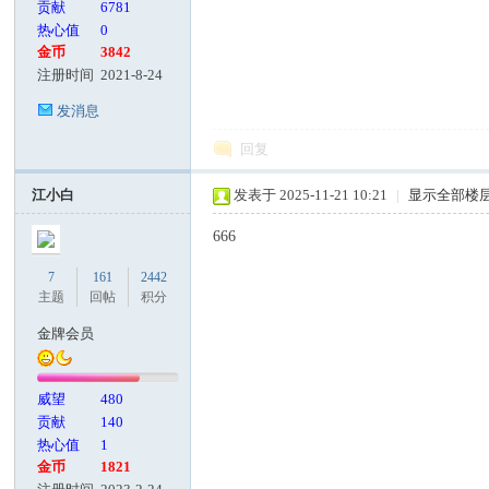
贡献
6781
热心值
0
金币
3842
注册时间
2021-8-24
发消息
回复
江小白
发表于 2025-11-21 10:21
|
显示全部楼
666
7
161
2442
主题
回帖
积分
金牌会员
威望
480
贡献
140
热心值
1
金币
1821