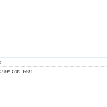
层
发V17课程【VIP】 [修改]