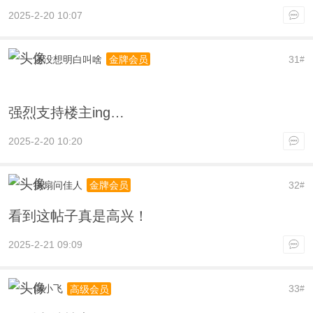
2025-2-20 10:07
还没想明白叫啥
31
金牌会员
#
强烈支持楼主ing…
2025-2-20 10:20
执扇问佳人
32
金牌会员
#
看到这帖子真是高兴！
2025-2-21 09:09
闫小飞
33
高级会员
#