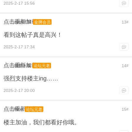
2025-2-17 15:56
点击重新加载
zyqf1234
13
金牌会员
#
看到这帖子真是高兴！
2025-2-17 17:34
点击重新加载
胡萝卜哦
14
论坛元老
#
强烈支持楼主ing……
2025-2-17 20:00
点击重新加载
lhzxr
15
论坛元老
#
楼主加油，我们都看好你哦。