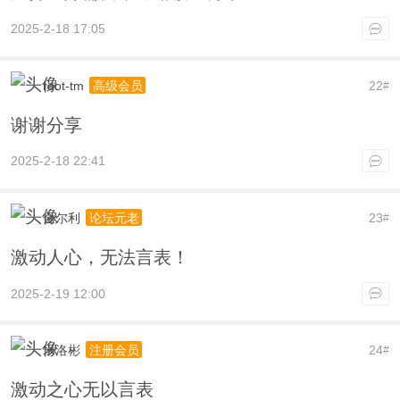
2025-2-18 17:05
root-tm
22
高级会员
#
谢谢分享
2025-2-18 22:41
金尔利
23
论坛元老
#
激动人心，无法言表！
2025-2-19 12:00
米洛彬
24
注册会员
#
激动之心无以言表