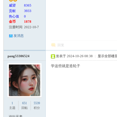
威望
8365
贡献
3933
热心值
0
金币
1878
注册时间
2022-10-7
发消息
回复
pang53306524
发表于 2024-10-26 08:38
|
显示全部楼
学这些就是造轮子
1
651
5539
主题
回帖
积分
论坛元老