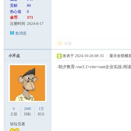
贡献
86
热心值
0
金币
373
注册时间
2024-8-17
发消息
回复
小不点
发表于 2024-10-26 08:35
|
显示全部楼
-朝夕教育-vue3.2+vite+vant企业实战-阅读
0
2069
1万
主题
回帖
积分
论坛元老