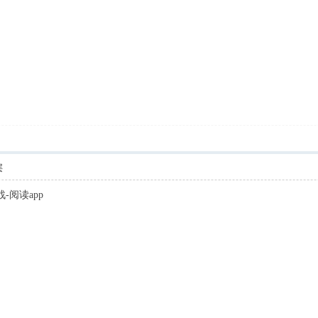
层
实战-阅读app