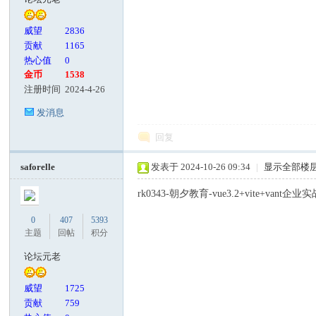
威望
2836
贡献
1165
热心值
0
金币
1538
注册时间
2024-4-26
发消息
回复
saforelle
发表于 2024-10-26 09:34
|
显示全部楼
rk0343-朝夕教育-vue3.2+vite+vant企业
0
407
5393
主题
回帖
积分
论坛元老
威望
1725
贡献
759