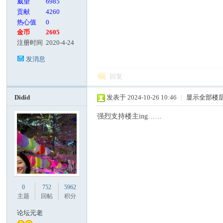
威望
6985
贡献
4260
热心值
0
金币
2605
注册时间
2020-4-24
发消息
回复
Didid
发表于 2024-10-26 10:46
|
显示全部楼
强烈支持楼主ing……
0
752
5962
主题
回帖
积分
论坛元老