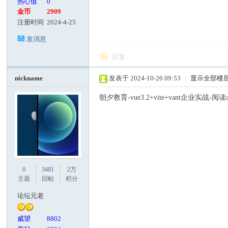
热心值
0
金币
2909
注册时间
2024-4-25
发消息
回复
nickname
发表于 2024-10-26 09:53
|
显示全部楼
朝夕教育-vue3.2+vite+vant企业实战-阅读a
0
3481
2万
主题
回帖
积分
论坛元老
威望
8802