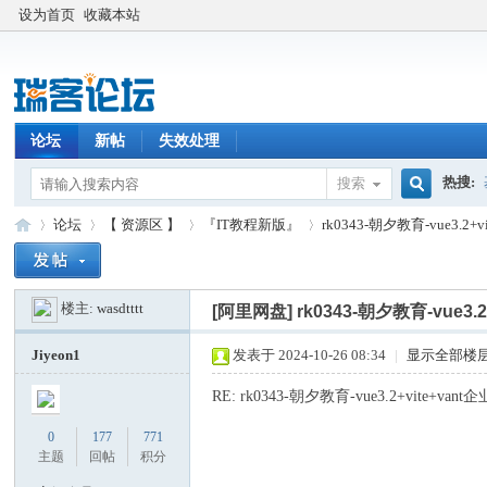
设为首页
收藏本站
论坛
新帖
失效处理
热搜:
搜索
搜
论坛
【 资源区 】
『IT教程新版』
rk0343-朝夕教育-vue3.2+
楼主:
wasdtttt
索
[阿里网盘]
rk0343-朝夕教育-vue3.
瑞
»
›
›
›
Jiyeon1
发表于 2024-10-26 08:34
|
显示全部楼
RE: rk0343-朝夕教育-vue3.2+vite+van
0
177
771
主题
回帖
积分