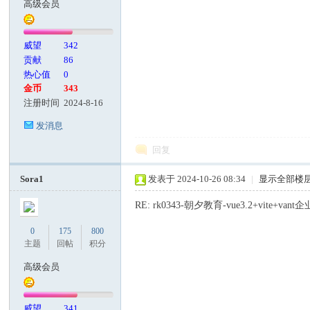
高级会员
客
威望
342
贡献
86
热心值
0
金币
343
注册时间
2024-8-16
发消息
回复
论
Sora1
发表于 2024-10-26 08:34
|
显示全部楼
RE: rk0343-朝夕教育-vue3.2+vite+van
0
175
800
主题
回帖
积分
高级会员
坛
威望
341