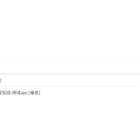
层
t企业实战-阅读app [修改]