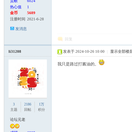
贡献
6024
热心值
1
金币
5689
注册时间
2021-6-28
发消息
回复
li31208
发表于 2024-10-26 10:00
|
显示全部楼
我只是路过打酱油的。
3
2186
1万
主题
回帖
积分
论坛元老