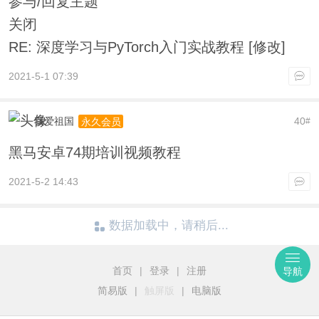
参与/回复主题
关闭
RE: 深度学习与PyTorch入门实战教程 [修改]
2021-5-1 07:39
我爱祖国
40
永久会员
#
黑马安卓74期培训视频教程
2021-5-2 14:43
数据加载中，请稍后...
首页
|
登录
|
注册
导航
简易版
|
触屏版
|
电脑版