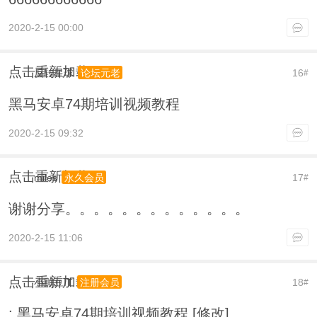
2020-2-15 00:00
点击重新加载
反转星球
16
论坛元老
#
黑马安卓74期培训视频教程
2020-2-15 09:32
点击重新加载
miles
17
永久会员
#
谢谢分享。。。。。。。。。。。。。
2020-2-15 11:06
点击重新加载
小蹦豆IT
18
注册会员
#
: 黑马安卓74期培训视频教程 [修改]