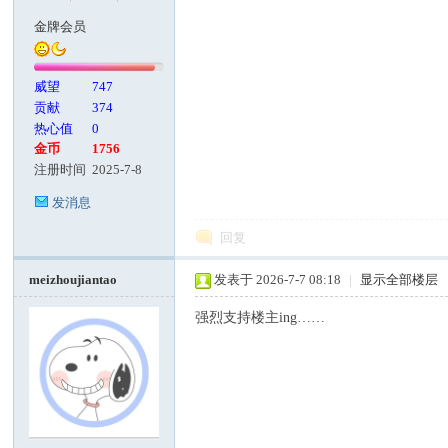
金牌会员
威望
747
贡献
374
热心值
0
金币
1756
注册时间
2025-7-8
发消息
回复
meizhoujiantao
发表于 2026-7-7 08:18
|
显示全部楼层
强烈支持楼主ing……