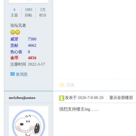
4
1983
1万
主题
回帖
积分
论坛元老
威望
7580
贡献
4662
热心值
0
金币
4856
注册时间
2022-3-17
发消息
回复
meizhoujiantao
发表于 2026-7-9 08:20
|
显示全部楼层
强烈支持楼主ing……