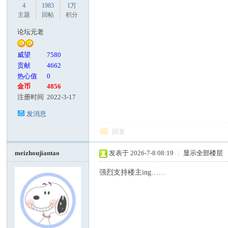
4
1983
1万
主题
回帖
积分
论坛元老
威望
7580
贡献
4662
热心值
0
金币
4856
注册时间
2022-3-17
发消息
回复
meizhoujiantao
发表于 2026-7-8 08:19
|
显示全部楼层
强烈支持楼主ing……