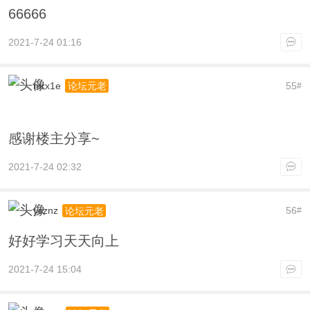
66666
2021-7-24 01:16
mrx1e
55
论坛元老
#
感谢楼主分享~
2021-7-24 02:32
ycznz
56
论坛元老
#
好好学习天天向上
2021-7-24 15:04