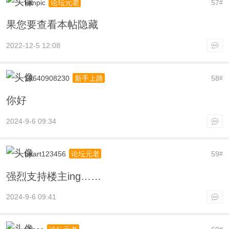
kanpic
57
论坛元老
#
果您要查看本帖隐藏
2022-12-5 12:08
13640908230
58
新手上路
#
你好
2024-9-6 09:34
beart123456
59
论坛元老
#
强烈支持楼主ing……
2024-9-6 09:41