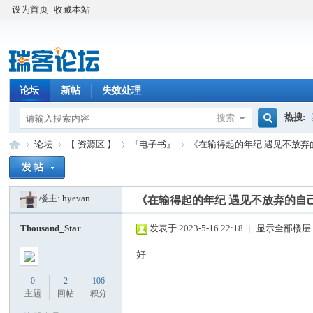
设为首页
收藏本站
论坛
新帖
失效处理
热搜:
搜索
搜
论坛
【 资源区 】
『电子书』
《在输得起的年纪 遇见不放弃
楼主:
hyevan
索
《在输得起的年纪 遇见不放弃的自
瑞
»
›
›
›
Thousand_Star
发表于 2023-5-16 22:18
|
显示全部楼层
好
0
2
106
主题
回帖
积分