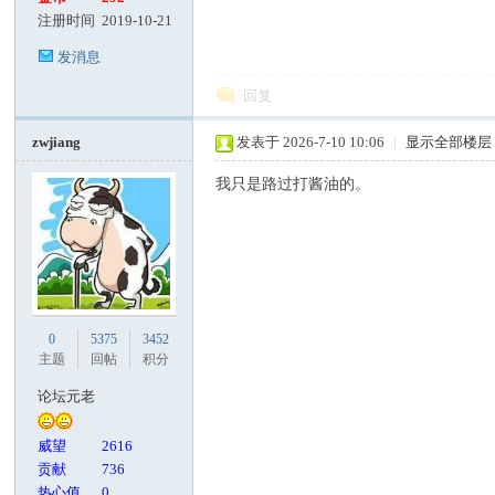
注册时间
2019-10-21
发消息
回复
zwjiang
发表于 2026-7-10 10:06
|
显示全部楼层
我只是路过打酱油的。
0
5375
3452
主题
回帖
积分
论坛元老
威望
2616
贡献
736
热心值
0