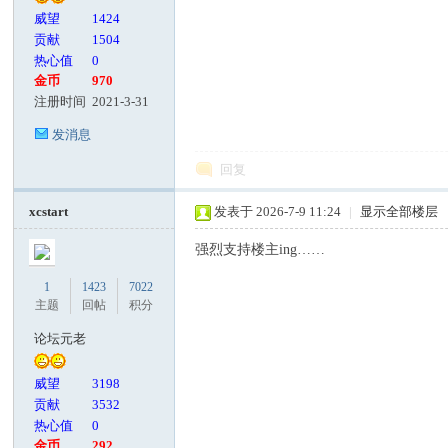
威望
1424
贡献
1504
热心值
0
金币
970
注册时间
2021-3-31
发消息
回复
xcstart
发表于 2026-7-9 11:24
|
显示全部楼层
强烈支持楼主ing……
1
1423
7022
主题
回帖
积分
论坛元老
威望
3198
贡献
3532
热心值
0
金币
292