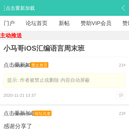
点击重新加载
›
【 资源区 】
›
『IT教程旧版』
›
内容
门户
论坛首页
新帖
赞助VIP会员
赞
主动推送
小马哥iOS汇编语言周末班
点击重新加载
delphijjk
21
禁止发言
#
提示:
作者被禁止或删除 内容自动屏蔽
2020-11-21 13:37
点击重新加载
nicedemo
22
论坛元老
#
感谢分享了