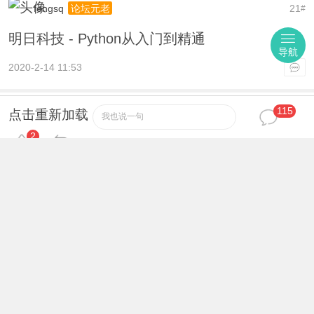
fengsq
21
论坛元老
#
明日科技 - Python从入门到精通
导航
2020-2-14 11:53
115
SajiFfen
22
金牌会员
#
点击重新加载
我也说一句
2
明日科技 - Python从入门到精通
2020-2-14 12:02
518hl
23
永久会员
#
谢谢啊 辛苦了啊
2020-2-14 14:15