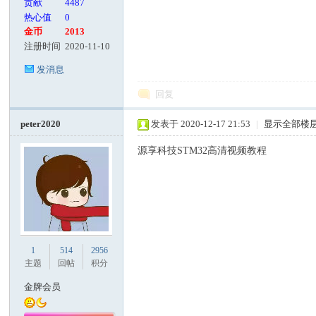
贡献
4487
热心值
0
金币
2013
注册时间
2020-11-10
发消息
回复
peter2020
发表于 2020-12-17 21:53
|
显示全部楼
源享科技STM32高清视频教程
1
514
2956
主题
回帖
积分
金牌会员