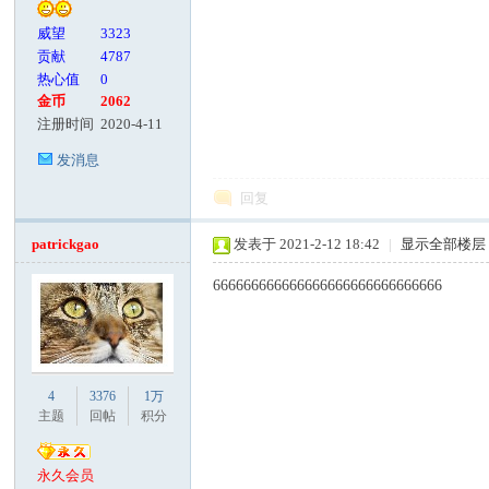
威望
3323
贡献
4787
热心值
0
金币
2062
注册时间
2020-4-11
发消息
回复
patrickgao
发表于 2021-2-12 18:42
|
显示全部楼层
666666666666666666666666666666
4
3376
1万
主题
回帖
积分
永久会员