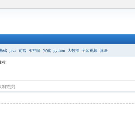
基础
java
前端
架构师
实战
python
大数据
全套视频
算法
教程
[复制链接]