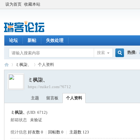
设为首页
收藏本站
论坛
新帖
失效处理
热搜:
搜索
搜
ミ枫柒、
个人资料
ミ枫柒、
https://ruike1.com/?6712
索
瑞
›
›
主题
留言板
个人资料
ミ枫柒、
(UID: 6712)
邮箱状态
未验证
统计信息
好友数 0
|
回帖数 0
|
主题数 123