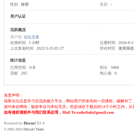
性别
保密
生日
-
客
用户认证
活跃概况
用户组
论坛元老
在线时间
5 小时
注册时间
2020-8-3
上次发表时间
2022-5-25 05:27
所在时区
使用系
统计信息
已用空间
0 B
积分
5969
论
贡献
205
热心值
0
免责声明：
瑞客论坛仅是学习交流的媒介平台，网站用户所发布的一切课程、破解补丁
源均来自网络，版权争议与本站无关。您必须在下载后的24个小时之内，
如有侵权请邮件与我们联系处理，Mail To:ruikelink@gmail.com
Powered by
Discuz!
X3.4
© 2001-2023
Discuz! Team
.
坛