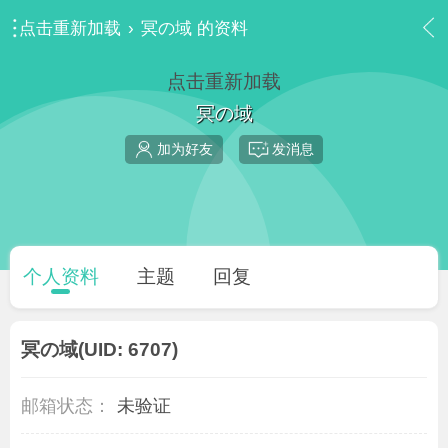
点击重新加载
›
冥の域 的资料
点击重新加载
冥の域
加为好友
发消息
个人资料
主题
回复
冥の域
(UID: 6707)
邮箱状态：
未验证