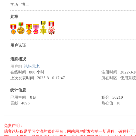
学历
博士
客
勋章
用户认证
活跃概况
用户组
论坛元老
在线时间
800 小时
注册时间
2022-3-2
论
上次发表时间
2025-8-10 17:47
所在时区
使用系
统计信息
已用空间
0 B
积分
56210
贡献
4095
热心值
10
免责声明：
瑞客论坛仅是学习交流的媒介平台，网站用户所发布的一切课程、破解补丁
坛