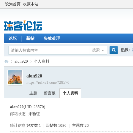
设为首页
收藏本站
论坛
新帖
失效处理
热搜:
搜索
搜
alon920
个人资料
alon920
https://ruike1.com/?28570
索
瑞
›
›
主题
留言板
个人资料
alon920
(UID: 28570)
邮箱状态
未验证
统计信息
好友数 1
|
回帖数 1080
|
主题数 26