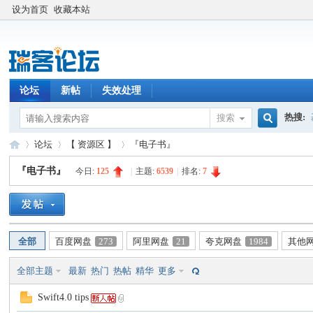
设为首页
收藏本站
论坛
新帖
失效处理
热搜:
搜索
搜
论坛
【 资源区 】
『电子书』
『电子书』
今日:
125
|
主题:
6539
|
排名:
7
索
瑞
»
›
›
全部
百度网盘
273
阿里网盘
21
夸克网盘
1984
其他
全部主题
最新
热门
热帖
精华
更多
Swift4.0 tips