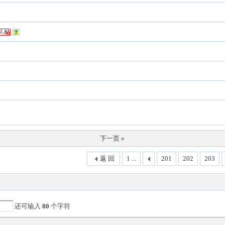
下一页 »
返 回
1 ...
201
202
203
还可输入
80
个字符