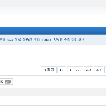
基础
java
前端
架构师
实战
python
大数据
全套视频
算法
返 回
1 ...
201
202
203
网盘
28