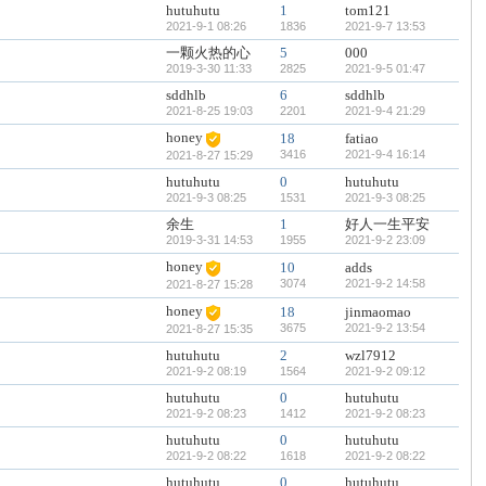
hutuhutu
1
tom121
2021-9-1 08:26
1836
2021-9-7 13:53
一颗火热的心
5
000
2019-3-30 11:33
2825
2021-9-5 01:47
sddhlb
6
sddhlb
2021-8-25 19:03
2201
2021-9-4 21:29
honey
18
fatiao
3416
2021-9-4 16:14
2021-8-27 15:29
hutuhutu
0
hutuhutu
2021-9-3 08:25
1531
2021-9-3 08:25
余生
1
好人一生平安
2019-3-31 14:53
1955
2021-9-2 23:09
honey
10
adds
3074
2021-9-2 14:58
2021-8-27 15:28
honey
18
jinmaomao
3675
2021-9-2 13:54
2021-8-27 15:35
hutuhutu
2
wzl7912
2021-9-2 08:19
1564
2021-9-2 09:12
hutuhutu
0
hutuhutu
2021-9-2 08:23
1412
2021-9-2 08:23
hutuhutu
0
hutuhutu
2021-9-2 08:22
1618
2021-9-2 08:22
hutuhutu
0
hutuhutu