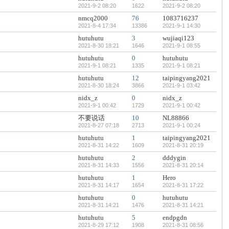
2021-9-2 08:20
1622
2021-9-2 08:20
nmcq2000
76
1083716237
2021-8-4 17:34
13386
2021-9-1 14:30
hutuhutu
3
wujiaqi123
2021-8-30 18:21
1646
2021-9-1 08:55
hutuhutu
0
hutuhutu
2021-9-1 08:21
1335
2021-9-1 08:21
hutuhutu
12
taipingyang2021
2021-8-30 18:24
3866
2021-9-1 03:42
nidx_z
0
nidx_z
2021-9-1 00:42
1729
2021-9-1 00:42
不要说话
10
NL88866
2021-8-27 07:18
2713
2021-9-1 00:24
hutuhutu
1
taipingyang2021
2021-8-31 14:22
1609
2021-8-31 20:19
hutuhutu
2
dddygin
2021-8-31 14:33
1556
2021-8-31 20:14
hutuhutu
1
Hero
2021-8-31 14:17
1654
2021-8-31 17:22
hutuhutu
0
hutuhutu
2021-8-31 14:21
1476
2021-8-31 14:21
hutuhutu
5
endpgdn
2021-8-29 17:12
1908
2021-8-31 08:56