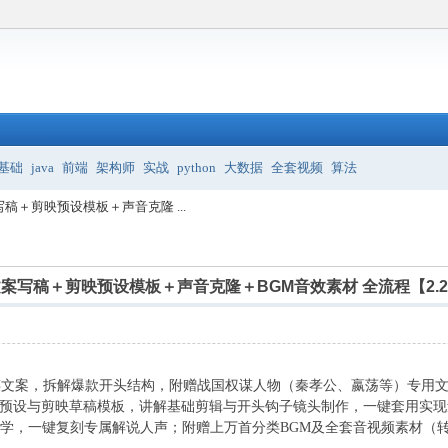
基础
java
前端
架构师
实战
python
大数据
全套视频
算法
稿＋剪映预设模板＋声音克隆 ...
案写稿＋剪映预设模板＋声音克隆＋BGM音效素材 全流程【2.2..
权谋文案，拆解爆款开头结构，附赠战国权谋人物（秦孝公、嬴荡等）专用
预设与剪映草稿模板，讲解基础剪辑与开头钩子镜头制作，一键套用实现
教学，一键复刻专属解说人声；附赠上万首分类BGM及全套音视频素材（