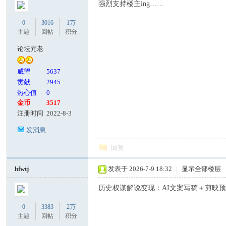
强烈支持楼主ing……
0
3016
1万
主题
回帖
积分
论坛元老
威望
5637
贡献
2945
热心值
0
金币
3517
注册时间
2022-8-3
发消息
回复
hfwtj
发表于 2026-7-9 18:32
|
显示全部楼层
历史权谋解说变现：AI文案写稿＋剪映
0
3383
2万
主题
回帖
积分