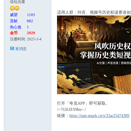
论坛元老
适用人群：抖音、视频号历史权谋赛道创
客
威望
1105
贡献
882
热心值
1
金币
2929
注册时间
2025-3-4
发消息
论
打开「夸克APP」即可获取。
/~7f263ZS9bu~:/
链接：
https://pan.quark.cn/s/33acf5474389
坛