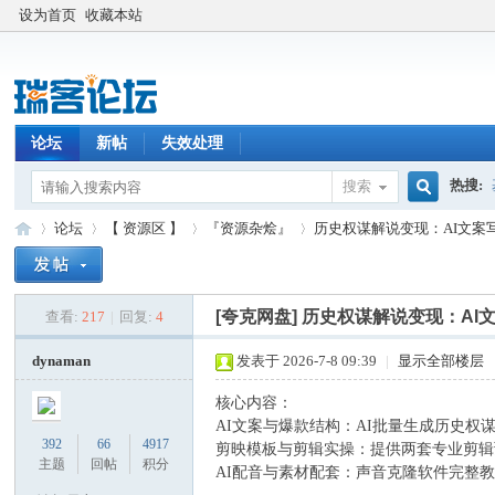
设为首页
收藏本站
论坛
新帖
失效处理
热搜:
搜索
搜
论坛
【 资源区 】
『资源杂烩』
历史权谋解说变现：AI文案写
索
[夸克网盘]
历史权谋解说变现：AI文
查看:
217
|
回复:
4
瑞
»
›
›
›
dynaman
发表于 2026-7-8 09:39
|
显示全部楼层
核心内容：
AI文案与爆款结构：AI批量生成历史
392
66
4917
剪映模板与剪辑实操：提供两套专业剪辑
主题
回帖
积分
AI配音与素材配套：声音克隆软件完整