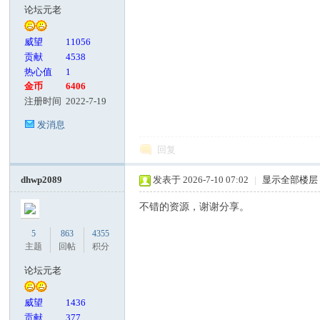
论坛元老
威望
11056
贡献
4538
热心值
1
金币
6406
注册时间
2022-7-19
发消息
回复
dhwp2089
发表于 2026-7-10 07:02
|
显示全部楼层
不错的资源，谢谢分享。
5
863
4355
主题
回帖
积分
论坛元老
威望
1436
贡献
377