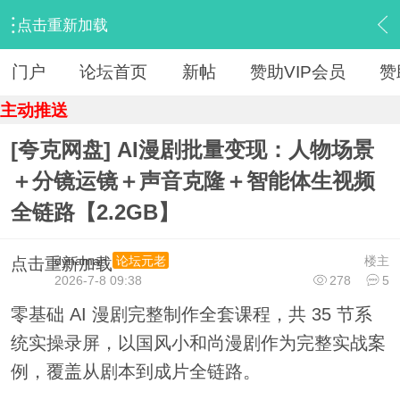
点击重新加载
›
【 资源区 】
›
『资源杂烩』
›
内容
门户
论坛首页
新帖
赞助VIP会员
赞
主动推送
[夸克网盘] AI漫剧批量变现：人物场景
＋分镜运镜＋声音克隆＋智能体生视频
全链路【2.2GB】
dynaman
楼主
论坛元老
点击重新加载
2026-7-8 09:38
278
5
零基础 AI 漫剧完整制作全套课程，共 35 节系
统实操录屏，以国风小和尚漫剧作为完整实战案
例，覆盖从剧本到成片全链路。