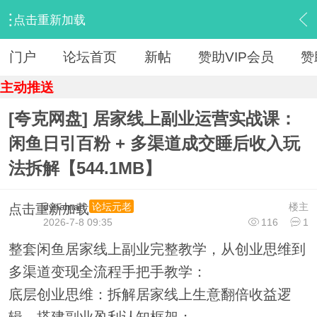
点击重新加载
›
【 资源区 】
›
『资源杂烩』
›
内容
门户
论坛首页
新帖
赞助VIP会员
赞
主动推送
[夸克网盘] 居家线上副业运营实战课：
闲鱼日引百粉 + 多渠道成交睡后收入玩
法拆解【544.1MB】
dynaman
楼主
论坛元老
点击重新加载
2026-7-8 09:35
116
1
整套闲鱼居家线上副业完整教学，从创业思维到
多渠道变现全流程手把手教学：
底层创业思维：拆解居家线上生意翻倍收益逻