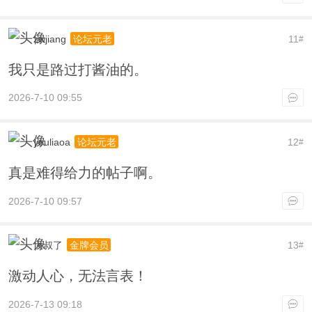
zwjiang
11
论坛元老
#
我只是路过打酱油的。
2026-7-10 09:55
youliaoa
12
论坛元老
#
真是难得给力的帖子啊。
2026-7-10 09:57
大叔了
13
金牌会员
#
激动人心，无法言表！
2026-7-13 09:18