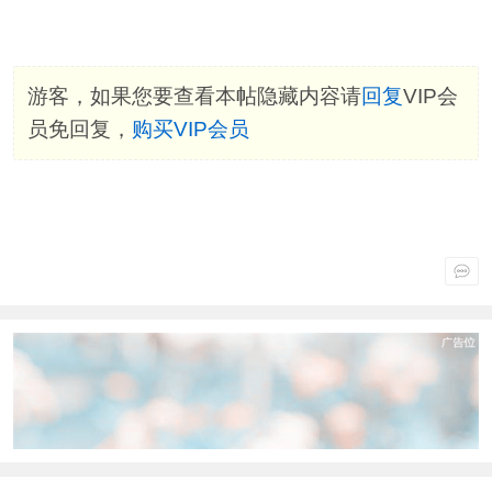
游客，如果您要查看本帖隐藏内容请
回复
VIP会
员免回复，
购买VIP会员