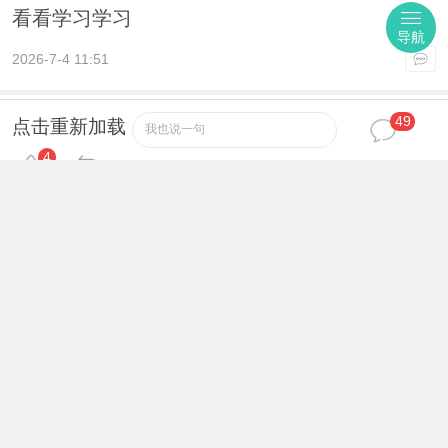
看看学习学习
导航
2026-7-4 11:51
49
rk3
32
论坛元老
#
点击重新加载
我也说一句
4
强烈支持楼主ing……
2026-7-4 17:29
Federico
33
中级会员
#
强烈支持楼主ing……
2026-7-4 19:37
ligxi
34
论坛元老
#