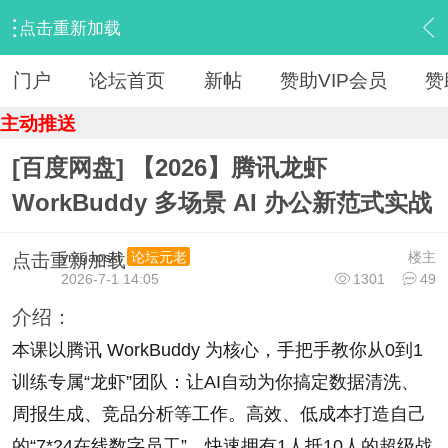
点击重新加载
›
【 资源区 】
›
『人工智能（AI）』
›
内容
门户
论坛首页
新帖
赞助VIP会员
赞
主动推送
[百度网盘] 【2026】腾讯龙虾
WorkBuddy 多场景 AI 办公新范式实战
ymgaoski
楼主
论坛元老
点击重新加载
2026-7-1 14:05
1301
49
介绍：
本课以腾讯 WorkBuddy 为核心，手把手教你从0到1
训练专属“龙虾”团队：让AI自动为你搞定数据清洗、
周报生成、竞品分析等工作。高效、低成本打造自己
的“7*24在线数字员工”，快速拥有1人抵10人的超级战