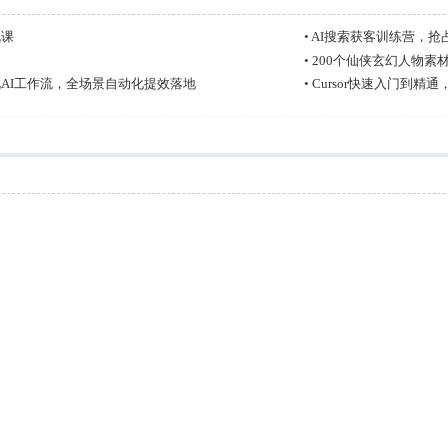
战课
•
AI搜索获客训练营，抢
•
200个仙侠玄幻人物素
AI工作流，全场景自动化提效落地
•
Cursor快速入门到精