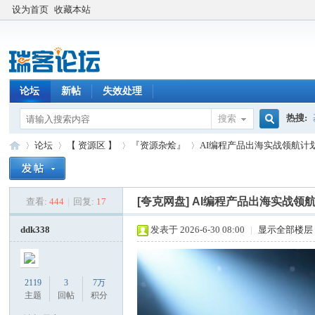
设为首页
收藏本站
论坛
新帖
失效处理
热搜:
搜索
搜
论坛
【 资源区 】
『资源杂烩』
AI编程产品出海实战领航计划（
索
[夸克网盘]
AI编程产品出海实战领航计
查看:
444
|
回复:
17
瑞
»
›
›
›
ddk338
发表于 2026-6-30 08:00
|
显示全部楼层
2119
3
7万
主题
回帖
积分