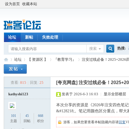
设为首页
收藏本站
论坛
新帖
失效处理
热搜:
搜索
搜
论坛
【 资源区 】
『教育学习』
注安过线必备！2025+202
索
[夸克网盘]
注安过线必备！2025+2
查看:
815
|
回复:
25
瑞
»
›
›
›
kathyshi123
发表于 2026-6-3 16:03
|
显示全部楼层
本次分享的资源是《2026年注安四色笔
&#128218;。笔记用颜色区分重点
101
45
668
主题
回帖
积分
游客，如果您要查看本帖隐藏内容请
回复
V