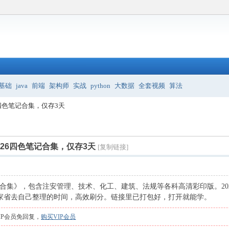
基础
java
前端
架构师
实战
python
大数据
全套视频
算法
6四色笔记合集，仅存3天
026四色笔记合集，仅存3天
[复制链接]
记合集》，包含注安管理、技术、化工、建筑、法规等各科高清彩印版。202
，帮大家省去自己整理的时间，高效刷分。链接里已打包好，打开就能学。
IP会员免回复，
购买VIP会员