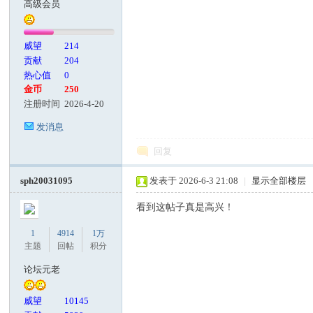
高级会员
客
威望
214
贡献
204
热心值
0
金币
250
注册时间
2026-4-20
发消息
回复
论
sph20031095
发表于 2026-6-3 21:08
|
显示全部楼层
看到这帖子真是高兴！
1
4914
1万
主题
回帖
积分
论坛元老
威望
10145
坛