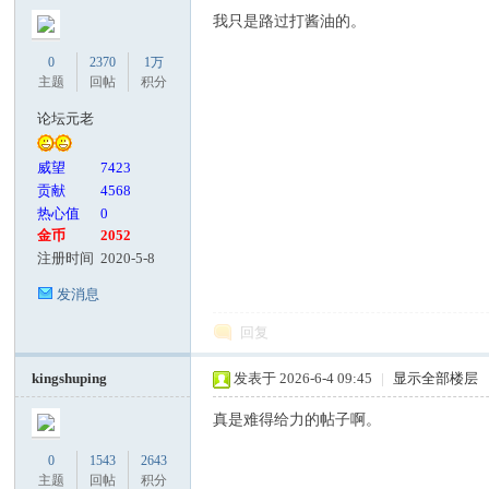
我只是路过打酱油的。
0
2370
1万
主题
回帖
积分
论坛元老
威望
7423
贡献
4568
热心值
0
金币
2052
注册时间
2020-5-8
发消息
回复
kingshuping
发表于 2026-6-4 09:45
|
显示全部楼层
真是难得给力的帖子啊。
0
1543
2643
主题
回帖
积分