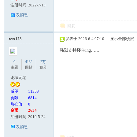
注册时间
2022-7-13
发消息
回复
wsx123
发表于 2026-6-4 07:10
|
显示全部楼层
强烈支持楼主ing……
0
4132
2万
主题
回帖
积分
论坛元老
威望
11353
贡献
6814
热心值
0
金币
2634
注册时间
2019-5-24
发消息