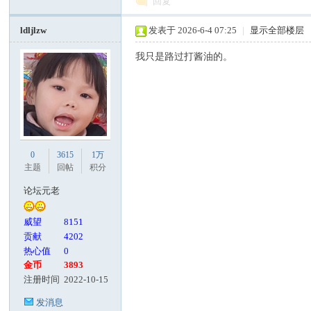
回复
ldljlzw
发表于 2026-6-4 07:25
|
显示全部楼层
我只是路过打酱油的。
0
3615
1万
主题
回帖
积分
论坛元老
威望
8151
贡献
4202
热心值
0
金币
3893
注册时间
2022-10-15
发消息