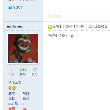
发消息
回复
monkeyman
发表于 2026-6-4 06:46
|
显示全部楼层
强烈支持楼主ing……
0
2683
1万
主题
回帖
积分
论坛元老
威望
7021
贡献
3946
热心值
0
金币
761