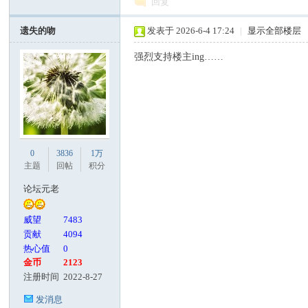
回复
遗失的吻
发表于 2026-6-4 17:24
|
显示全部楼层
强烈支持楼主ing……
0
3836
1万
主题
回帖
积分
论坛元老
威望
7483
贡献
4094
热心值
0
金币
2123
注册时间
2022-8-27
发消息