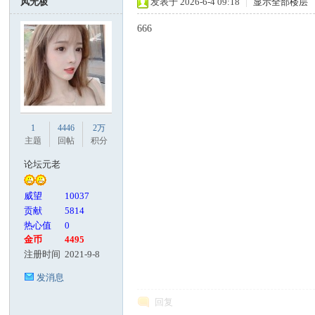
风无极
发表于 2026-6-4 09:18
|
显示全部楼层
666
1
4446
2万
主题
回帖
积分
论坛元老
威望
10037
贡献
5814
热心值
0
金币
4495
注册时间
2021-9-8
发消息
回复