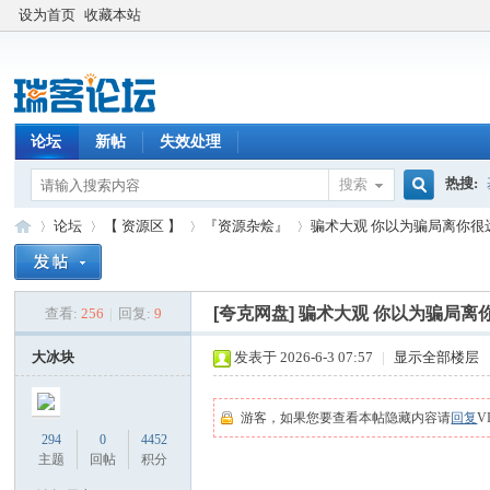
设为首页
收藏本站
论坛
新帖
失效处理
热搜:
搜索
搜
论坛
【 资源区 】
『资源杂烩』
骗术大观 你以为骗局离你很
索
[夸克网盘]
骗术大观 你以为骗局离
查看:
256
|
回复:
9
瑞
»
›
›
›
大冰块
发表于 2026-6-3 07:57
|
显示全部楼层
游客，如果您要查看本帖隐藏内容请
回复
V
294
0
4452
主题
回帖
积分