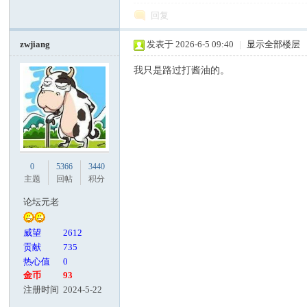
回复
zwjiang
发表于 2026-6-5 09:40
|
显示全部楼层
我只是路过打酱油的。
0
5366
3440
主题
回帖
积分
论坛元老
威望
2612
贡献
735
热心值
0
金币
93
注册时间
2024-5-22