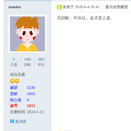
tomslee
发表于 2026-6-4 10:41
|
显示全部楼层
无回帖，不论坛，这才是人道。
0
1460
5865
主题
回帖
积分
论坛元老
威望
3230
贡献
1602
热心值
0
金币
1033
注册时间
2024-1-23
发消息