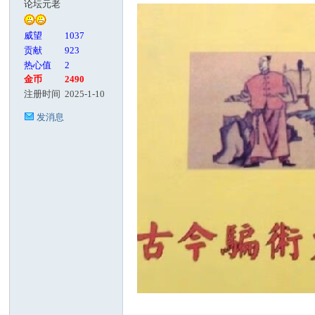
论坛元老
客
威望
1037
贡献
923
热心值
2
金币
2490
注册时间
2025-1-10
发消息
论
坛