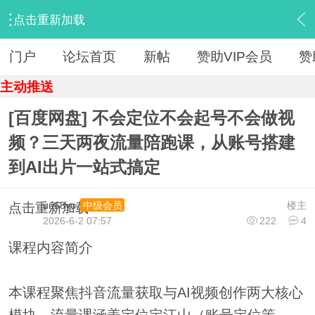
点击重新加载
›
【 资源区 】
›
『资源杂烩』
›
内容
门户
论坛首页
新帖
赞助VIP会员
赞
主动推送
[百度网盘] 不会定位不会起号不会做视
频？三天两夜流量陪跑课，从账号搭建
到AI出片一站式搞定
uu68yu
楼主
中级会员
点击重新加载
2026-6-2 07:57
222
4
课程内容简介
本课程聚焦抖音流量获取与AI视频创作两大核心