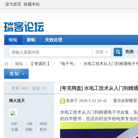
设为首页
收藏本站
论坛
新帖
失效处理
热搜:
搜索
搜
论坛
【 资源区 】
『电子书』
水电工技术从入门到精通电子书合
索
[夸克网盘]
水电工技术从入门到精通
查看:
600
|
回复:
15
瑞
»
›
›
›
烽火连天
发表于 2026-5-31 20:42
|
显示全部楼层
水电工技术从入门到精通电子书合集，实
的自学图书，也适合职业学校电类专业的
1007
-168
8890
主题
回帖
积分