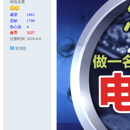
论坛元老
客
威望
1861
贡献
1798
热心值
4
金币
5227
注册时间
2026-4-6
发消息
论
坛