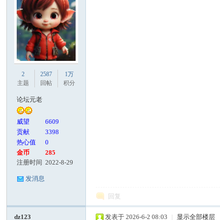
2
2587
1万
主题
回帖
积分
论坛元老
威望
6609
贡献
3398
热心值
0
金币
285
注册时间
2022-8-29
发消息
回复
dz123
发表于 2026-6-2 08:03
|
显示全部楼层