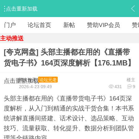
点击重新加载
›
【 资源区 】
›
『电子书』
›
内容
门户
论坛首页
新帖
赞助VIP会员
赞
主动推送
[夸克网盘] 头部主播都在用的《直播带
货电子书》164页深度解析【176.1MB】
烽火连天
楼主
论坛元老
点击重新加载
2026-4-23 09:49
431
9
头部主播都在用的《直播带货电子书》164页深
度解析，从入门到精通的实战干货合集！本书系
统讲解直播间搭建、话术设计、选品策略、互动
技巧、流量获取、转化提升、数据分析到团队管
理等全链路内容