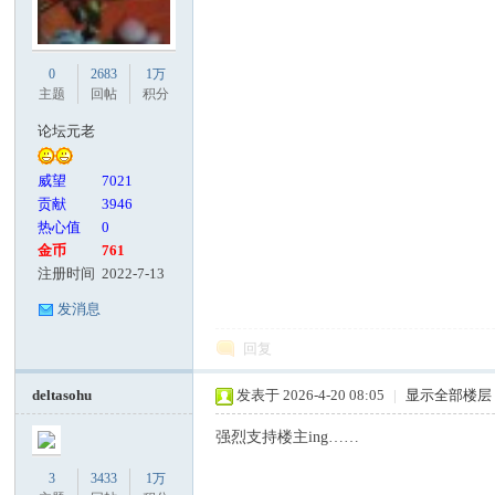
0
2683
1万
主题
回帖
积分
论坛元老
威望
7021
贡献
3946
热心值
0
金币
761
注册时间
2022-7-13
发消息
回复
deltasohu
发表于 2026-4-20 08:05
|
显示全部楼层
强烈支持楼主ing……
3
3433
1万