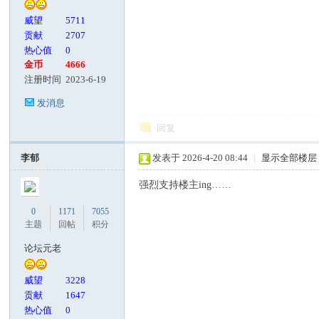
威望
5711
贡献
2707
热心值
0
金币
4666
注册时间
2023-6-19
发消息
回复
李郁
发表于 2026-4-20 08:44
|
显示全部楼层
强烈支持楼主ing……
0
1171
7055
主题
回帖
积分
论坛元老
威望
3228
贡献
1647
热心值
0