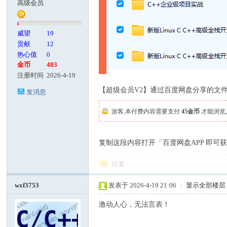
高级会员
客
威望
19
贡献
12
热心值
0
金币
483
注册时间
2026-4-19
【超级会员V2】通过百度网盘分享的文件
发消息
游客,本付费内容需要支付
45金币
才能浏览
论
复制这段内容打开「百度网盘APP 即可
回复
wxf3753
发表于 2026-4-19 21:06
|
显示全部楼层
激动人心，无法言表！
坛