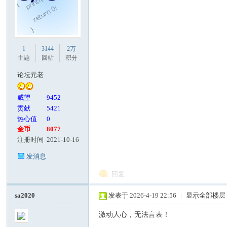
1
3144
2万
主题
回帖
积分
论坛元老
威望
9452
贡献
5421
热心值
0
金币
8077
注册时间
2021-10-16
发消息
回复
sa2020
发表于 2026-4-19 22:56
|
显示全部楼层
激动人心，无法言表！