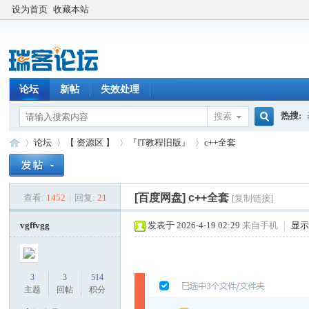
设为首页
收藏本站
论坛
新帖
失效处理
热搜:
搜索
搜
论坛
【 资源区 】
『IT教程旧版』
c++全套
索
[百度网盘]
c++全套
查看:
1452
|
回复:
21
[复制链接]
瑞
»
›
›
›
vgffvgg
发表于 2026-4-19 02:29
来自手机
|
显
3
3
514
主题
回帖
积分