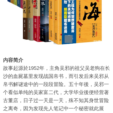
内容简介
故事起源於1952年，主角吴邪的祖父吴老狗在长
沙的血屍墓里发现战国帛书，而引发后来吴邪从
帛书解谜途中的一段段冒险。五十年後，吴邪一
个看似单纯的吴家富二代，大学毕业後便经营著
古董店，日子过一天是一天，殊不知其身世冒险
之离奇，因为发现先人笔记中一个秘密就此展