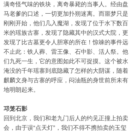
满奇怪气味的铁块，离奇暴毙的当事人。经由盘
马老爹的口述，一切更加扑朔迷离。而噩梦只是
刚刚开始，他们几入魔湖，发现了位于水下数百
米的瑶族古寨，发现了隐藏其中的汉式大院，更
发现了比古墓更令人胆寒的所在！惊竦的事件远
不止此：铁人葬、雷王像、石中影、活人祭。他
们九死一生，它的意图如此不可捉摸。这个被水
淹没的千年瑶寨到底隐藏了怎样的大阴谋，随着
麒麟文身与古寨的呼应，闷油瓶的身世前所未有
地明朗起来。
邛笼石影
回到北京，我们和老九门后人的约见正撞上拍卖
会，由于误“点天灯”，我们不得不携拍卖的玉玺