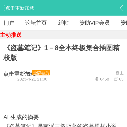
点击重新加载
›
【 资源区 】
›
『电子书』
›
内容
门户
论坛首页
新帖
赞助VIP会员
赞
主动推送
《盗墓笔记》1－8全本终极集合插图精
校版
hyevan
楼主
金牌会员
点击重新加载
2023-4-21 21:00
6458
63
AI 生成的摘要
《盗墓笔记》是南派三叔所著的盗墓题材小说，