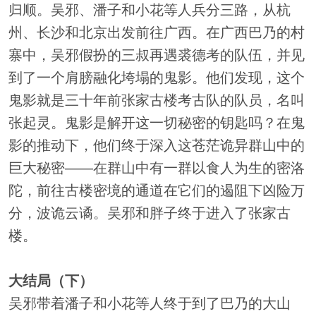
归顺。吴邪、潘子和小花等人兵分三路，从杭
州、长沙和北京出发前往广西。在广西巴乃的村
寨中，吴邪假扮的三叔再遇裘德考的队伍，并见
到了一个肩膀融化垮塌的鬼影。他们发现，这个
鬼影就是三十年前张家古楼考古队的队员，名叫
张起灵。鬼影是解开这一切秘密的钥匙吗？在鬼
影的推动下，他们终于深入这苍茫诡异群山中的
巨大秘密——在群山中有一群以食人为生的密洛
陀，前往古楼密境的通道在它们的遏阻下凶险万
分，波诡云谲。吴邪和胖子终于进入了张家古
楼。
大结局（下）
吴邪带着潘子和小花等人终于到了巴乃的大山