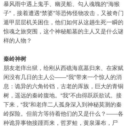
暴风雨中遇上鬼手、幽灵船、勾人魂魄的“海猴
子”，接着遭遇“禁婆”等恐怖怪物攻击，又被奇门
遁甲层层机关困住，他们如何从这趟生死一瞬的
惊魂之旅突围，这个神秘船墓的主人又是什么谜
样的人物？
秦岭神树
朋友老痒出狱，给刚从西礁海底墓归来、在家赋
闲没有几日的主人公——“我”带来一个惊人的消
息：诡异的六角铃铛，古老的厍族，巨大的青铜
树，遥远的秦岭腹地。“我”不由得跃跃欲试。接
下来，“我”和老痒二人孤身深入到神秘莫测的秦
岭探险。但前方等待着他们的又是什么？——各
种诡异事物接踵而来，哲罗鲑，黄泉瀑布，尸