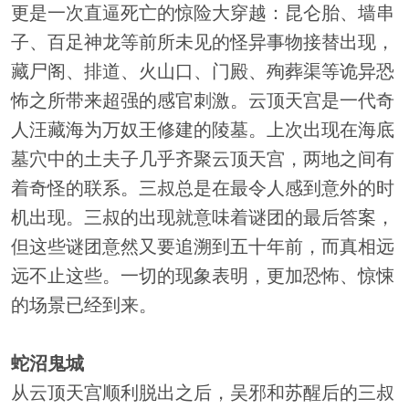
更是一次直逼死亡的惊险大穿越：昆仑胎、墙串
子、百足神龙等前所未见的怪异事物接替出现，
藏尸阁、排道、火山口、门殿、殉葬渠等诡异恐
怖之所带来超强的感官刺激。云顶天宫是一代奇
人汪藏海为万奴王修建的陵墓。上次出现在海底
墓穴中的土夫子几乎齐聚云顶天宫，两地之间有
着奇怪的联系。三叔总是在最令人感到意外的时
机出现。三叔的出现就意味着谜团的最后答案，
但这些谜团意然又要追溯到五十年前，而真相远
远不止这些。一切的现象表明，更加恐怖、惊悚
的场景已经到来。
蛇沼鬼城
从云顶天宫顺利脱出之后，吴邪和苏醒后的三叔