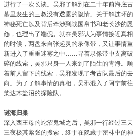
进行了一次长谈。吴邪了解到在二十年前海底古
墓里发生的三叔没有透露的隐情。关于解连环的
神秘死亡以及背后牵涉到战国帛书和老长沙的恩
怨，也理出了端倪。就在吴邪认为事情接近真相
的时候，两盘来自张起灵的录像带，又让事情重
新进入了重重迷雾之中……寻着录像带中支离破
碎的线索，吴邪只身一人来到了陌生的青海。顺
着前人留下的线索，吴邪发现了考古队最后的去
向。为了了解事情的真相，吴邪混入了阿宁前往
柴达木盐沼的探险队。
谜海归巢
深入西王母的蛇沼鬼城之后，吴邪一行经过三天
三夜极其紧张的搜索，终于在隐藏于密林中的神