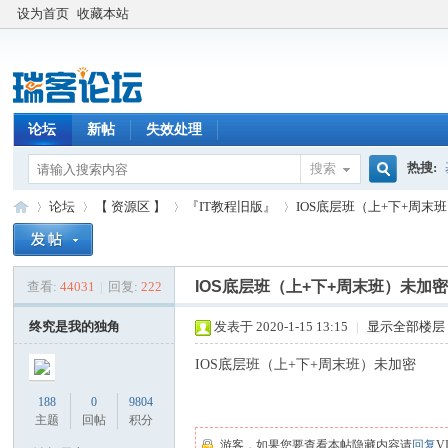
设为首页
收藏本站
论坛
新帖
失效处理
热搜:
搜索
搜
论坛
【 资源区 】
『IT教程旧版』
IOS底层班（上+下+周末
索
IOS底层班（上+下+周末班）未加
查看:
44031
|
回复:
222
瑞
»
›
›
›
终究是我的独角
发表于 2020-1-15 13:15
|
显示全部楼层
IOS底层班（上+下+周末班）未加密
188
0
9804
主题
回帖
积分
游客，如果您要查看本帖隐藏内容请
回复
V