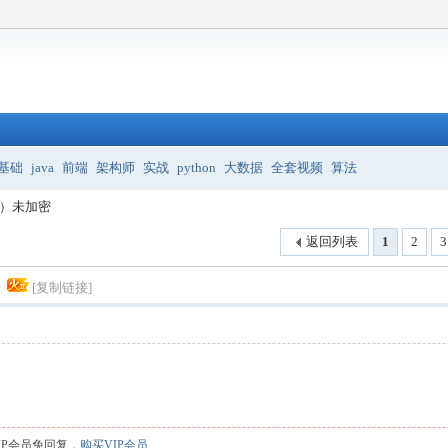
基础
java
前端
架构师
实战
python
大数据
全套视频
算法
班）未加密
返回列表
1
2
3
密
[复制链接]
IP会员免回复，
购买VIP会员