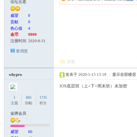
论坛元老
客
威望
0
贡献
0
热心值
4
金币
9800
注册时间
2020-8-31
发消息
回复
论
whypro
发表于 2020-1-15 13:18
|
显示全部楼层
IOS底层班（上+下+周末班）未加密
1
845
1735
主题
回帖
积分
金牌会员
威望
60
坛