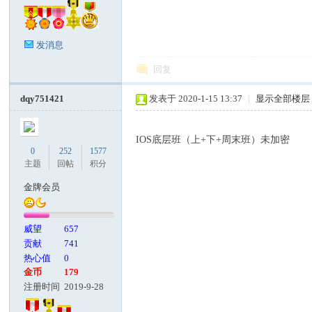
发消息
回复
dqy751421
发表于 2020-1-15 13:37
|
显示全部楼层
IOS底层班（上+下+周末班）未加密
0
252
1577
主题
回帖
积分
金牌会员
威望
657
贡献
741
热心值
0
金币
179
注册时间
2019-9-28