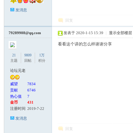
发消息
回复
79289908@qq.com
发表于 2020-1-15 15:39
|
显示全部楼层
看看这个讲的怎么样谢谢分享
21
9809
1万
主题
回帖
积分
论坛元老
威望
7834
贡献
6746
热心值
7
金币
431
注册时间
2019-7-22
发消息
回复