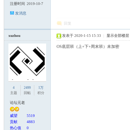
注册时间
2019-10-7
发消息
回复
xuzhou
发表于 2020-1-15 15:33
|
显示全部楼层
OS底层班（上+下+周末班）未加密
4
2499
1万
主题
回帖
积分
论坛元老
威望
5519
贡献
4883
热心值
0