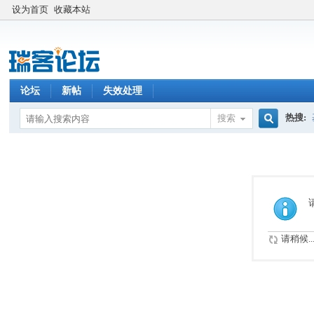
设为首页
收藏本站
论坛
新帖
失效处理
热搜:
搜索
搜
索
请稍候..