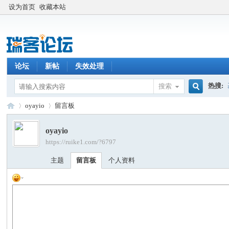
设为首页
收藏本站
论坛
新帖
失效处理
热搜:
搜索
搜
oyayio
留言板
oyayio
https://ruike1.com/?6797
索
瑞
›
›
主题
留言板
个人资料