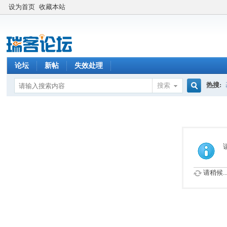
设为首页
收藏本站
论坛
新帖
失效处理
热搜:
搜索
搜
索
请稍候..