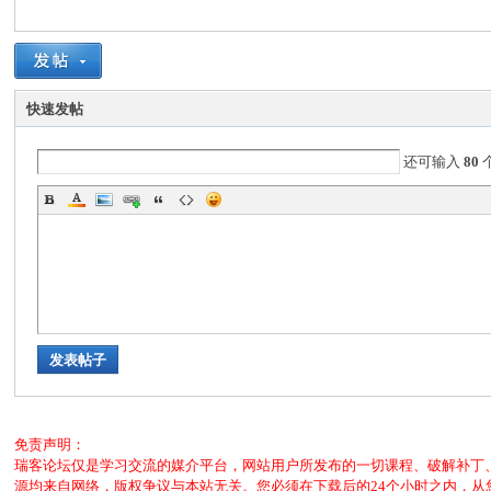
客
快速发帖
还可输入
80
论
发表帖子
免责声明：
瑞客论坛仅是学习交流的媒介平台，网站用户所发布的一切课程、破解补丁
坛
源均来自网络，版权争议与本站无关。您必须在下载后的24个小时之内，