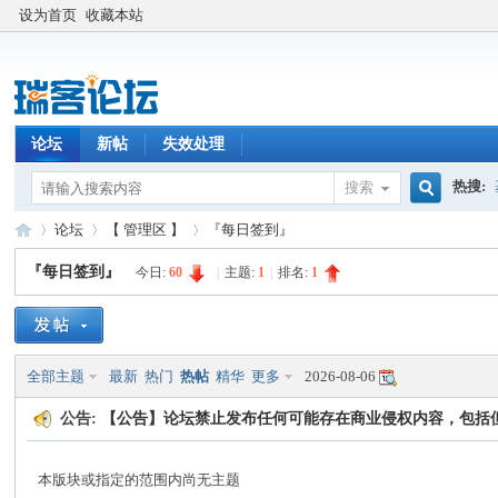
设为首页
收藏本站
论坛
新帖
失效处理
热搜:
搜索
搜
论坛
【 管理区 】
『每日签到』
『每日签到』
今日:
60
|
主题:
1
|
排名:
1
索
瑞
»
›
›
全部主题
最新
热门
热帖
精华
更多
2026-08-06
公告:
【公告】论坛禁止发布任何可能存在商业侵权内容，包括
本版块或指定的范围内尚无主题