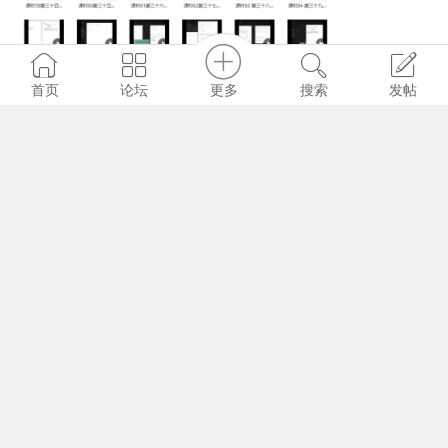
40944
320
3
更多
首页
论坛
搜索
发帖
欧阳踏雪
2021-4-29 11:46
白嫖百度网盘会员
45671
319
0
数据加载中，请稍后...
首页
|
登录
|
注册
简易版
|
触屏版
|
电脑版