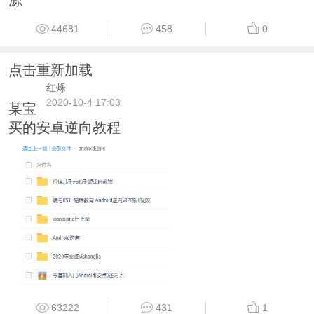
源
44681
458
0
点击重新加载
红烁
2020-10-4 17:03
某宝
买的安卓逆向教程
63222
431
1