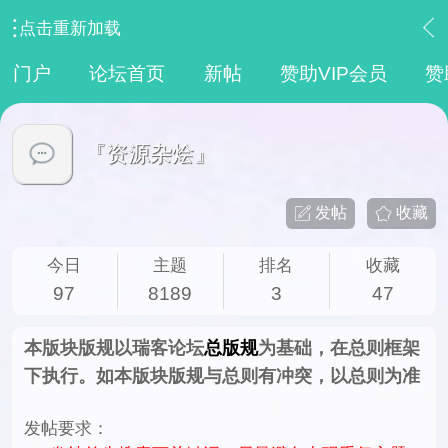
点击重新加载
›
【 资源区 】
›
『资源杂烩』
门户
论坛首页
新帖
赞助VIP会员
赞
『资源杂烩』
发帖
收藏
今日
主题
排名
收藏
97
8189
3
47
本版块版规以瑞客论坛
总版规
为基础，在总则框架
下执行。如本版块版规与总则有冲突，以总则为准
发帖要求：