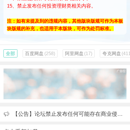
15、禁止发布任何投资理财类相关内容。
注：如有未提及到的违规内容，其他版块版规可作为本板
块版规的补充，也适用于本版块，可作为处罚标准。
全部
百度网盘
(258)
阿里网盘
(17)
夸克网盘
(41
【公告】论坛禁止发布任何可能存在商业侵权内容，包括但不限于影视资源、原创或者转载商业软件的破解成品、破解补丁、注册机等。