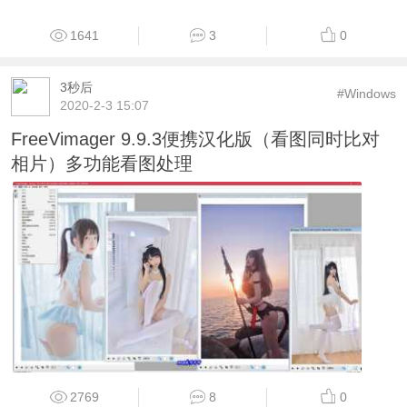
网游修改版
5162
15
0
Lucas丶thanos
#Windows
2021-8-14 11:40
2345看图王_v10.5.0.9375_x64&x84_便携版
1641
3
0
3秒后
#Windows
2020-2-3 15:07
FreeVimager 9.9.3便携汉化版（看图同时比对
相片）多功能看图处理