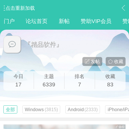
点击重新加载
›
【 资源区 】
›
『精品软件』
门户
论坛首页
新帖
赞助VIP会员
赞
『精品软件』
发帖
收藏
今日
主题
排名
收藏
17
6339
7
83
全部
Windows
(3815)
Android
(2333)
iPhone/iP