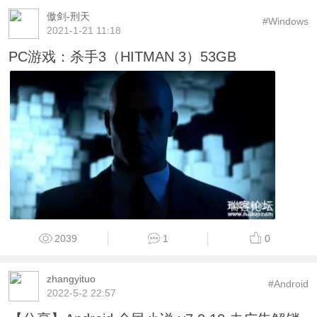
傲剑-刑天
#Windows
2021-1-21 11:18
PC游戏：杀手3（HITMAN 3）53GB
2039
1
0
zhangyituo
#Android
2022-5-2 22:57