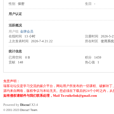
性别
保密
生日
-
客
用户认证
活跃概况
用户组
金牌会员
在线时间
13 小时
注册时间
2026-5-2
上次发表时间
2026-7-4 21:22
所在时区
使用系
统计信息
已用空间
0 B
积分
1459
论
贡献
148
热心值
1
免责声明：
瑞客论坛仅是学习交流的媒介平台，网站用户所发布的一切课程、破解补丁
源均来自网络，版权争议与本站无关。您必须在下载后的24个小时之内，
如有侵权请邮件与我们联系处理，Mail To:ruikelink@gmail.com
Powered by
Discuz!
X3.4
© 2001-2023
Discuz! Team
.
坛