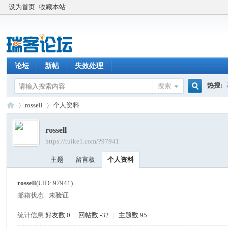
设为首页
收藏本站
论坛
新帖
失效处理
热搜:
搜索
搜
rossell
个人资料
rossell
https://ruike1.com/?97941
索
瑞
›
›
主题
留言板
个人资料
rossell
(UID: 97941)
邮箱状态
未验证
统计信息
好友数 0
|
回帖数 -32
|
主题数 95