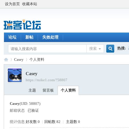
设为首页
收藏本站
论坛
新帖
失效处理
热搜:
搜索
搜
Casey
个人资料
Casey
https://ruike1.com/?58807
索
瑞
›
›
主题
留言板
个人资料
Casey
(UID: 58807)
邮箱状态
已验证
统计信息
好友数 0
|
回帖数 82
|
主题数 0