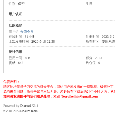
性别
保密
生日
-
客
用户认证
活跃概况
用户组
金牌会员
在线时间
31 小时
注册时间
2023-6-2
上次发表时间
2026-5-18 02:38
所在时区
使用系
统计信息
已用空间
0 B
积分
2025
论
贡献
647
热心值
0
免责声明：
瑞客论坛仅是学习交流的媒介平台，网站用户所发布的一切课程、破解补丁
源均来自网络，版权争议与本站无关。您必须在下载后的24个小时之内，
如有侵权请邮件与我们联系处理，Mail To:ruikelink@gmail.com
Powered by
Discuz!
X3.4
© 2001-2023
Discuz! Team
.
坛